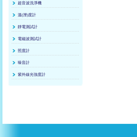
超音波洗淨機
溫(溼)度計
靜電測試計
電磁波測試計
照度計
噪音計
紫外線光強度計
兆翔有限公司 Zhao Xiang Co.
TEL:
+886-2-7738-0011
Fax:
Copyright © 2010 兆翔有限公司
本站由
一方設計
製作維