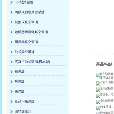
S.S.懸浮固體
隔膜式抽水真空幫浦
無油式真空幫浦
鍍膜型耐腐蝕真空幫浦
耐腐蝕真空幫浦
油式真空幫浦
高真空油式幫浦(日本製)
產品特點
糖度計
數字顯示蜂
任可地方皆
酸度計
只需 1 滴
迷你超輕量
鹽度計
體積小、可
特殊感應槽
食品用檢測計
IP65 防
酒精濃度計
附收納盒妥