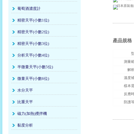
日本原裝進口 
葡萄酒濃度計
精密天平(小數1位)
精密天平(小數2位)
產品規格
精密天平(小數3位)
分析天平(小數4位)
測量
半微量天平(小數5位)
解
溫度
微量天平(小數6位)
樣本
水分天平
反應
比重天平
防護
磁力(加熱)攪拌機
黏度分析