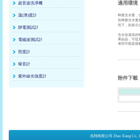
適用環境
超音波洗淨機
溫(溼)度計
蜂蜜含水量，
良蜂蜜含水量
而下，則表示
靜電測試計
含水份過高的
電磁波測試計
果結晶，可從
者則可能是摻
照度計
噪音計
紫外線光強度計
附件下載
兆翔有限公司 Zhao Xiang Co.