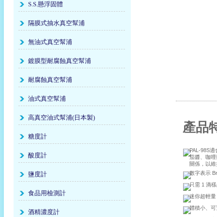
S.S.懸浮固體
隔膜式抽水真空幫浦
無油式真空幫浦
鍍膜型耐腐蝕真空幫浦
耐腐蝕真空幫浦
油式真空幫浦
高真空油式幫浦(日本製)
產品
糖度計
PAL-9
酸度計
茄醬、咖哩
關係，以維
數字表示 Br
鹽度計
只需 1 滴
食品用檢測計
迷你超輕量
體積小、可
酒精濃度計