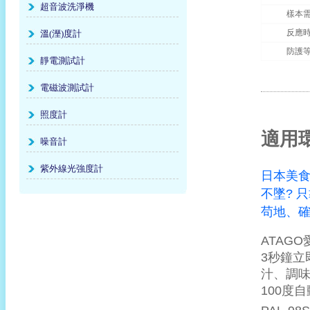
超音波洗淨機
樣本
反應
溫(溼)度計
防護
靜電測試計
電磁波測試計
照度計
適用
噪音計
紫外線光強度計
日本美食
不墜? 只
苟地、確
ATAG
3秒鐘立即
汁、調味
100度