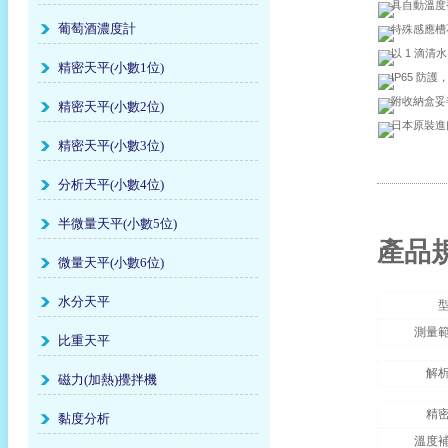
具自動溫度
葡萄酒濃度計
特殊感應槽
以 1 滴清
精密天平(小數1位)
IP65 防
附收納盒妥
精密天平(小數2位)
日本原裝進口 
精密天平(小數3位)
分析天平(小數4位)
半微量天平(小數5位)
產品
微量天平(小數6位)
水分天平
測量
比重天平
解
磁力(加熱)攪拌機
精
黏度分析
溫度